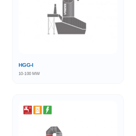
HGG-I
10-100 MW