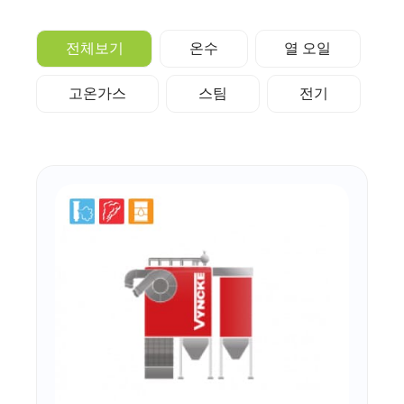
전체보기
온수
열 오일
고온가스
스팀
전기