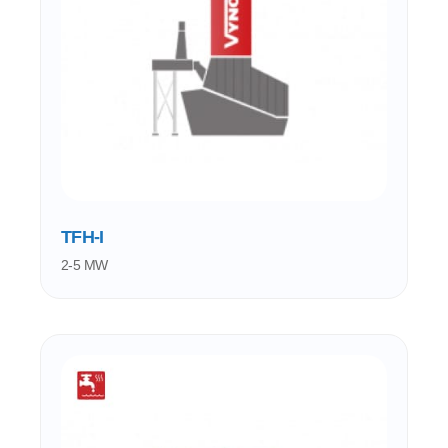
TFH-I
2-5 MW