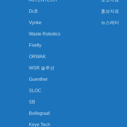
Dr.B
홍보자료
Vynke
뉴스레터
Waste Robotics
Firefly
ORWAK
WSR 솔루션
Guenther
SLOC
SB
Bollegraaf
Keye Tech