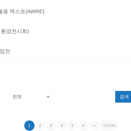
활용 엑스포(AWRE)
뮌헨 환경전시회)
산업전
검색
1
2
3
4
5
6
»
마지막